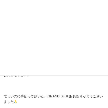
6月26日(水)
ウインチやベンチレーターのテストも兼ねてシロイカ見てきまし
た
スルメも混ざって30杯〜20杯
久美浜沖も雰囲気出てきました
お問合せ下さい。
忙しいのに手伝って頂いた、GRAND BLUE船長ありがとうござい
ました