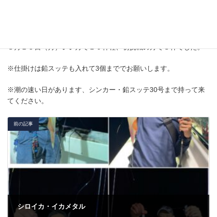
８月１９日（金）潮が速い情報でしたが、久美浜沖は緩めでし
た。良型も混ざりましたが、数は伸びず１１杯～４杯でした。
８月１５日（月）いい方で１０杯程、初挑戦の方で８杯でした。
※仕掛けは鉛スッテも入れて3個まででお願いします。
※潮の速い日があります、シンカー・鉛スッテ30号まで持って来
てください。
前の記事
シロイカ・イカメタル