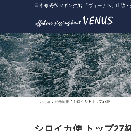
コ
ナ
日本海 丹後ジギング船 「ヴィーナス」山陰
ン
ビ
テ
ゲ
ン
ー
ツ
シ
へ
ョ
ス
ン
キ
に
ッ
移
プ
動
ホーム
釣果情報
シロイカ便 トップ27杯
シロイカ便 トップ27