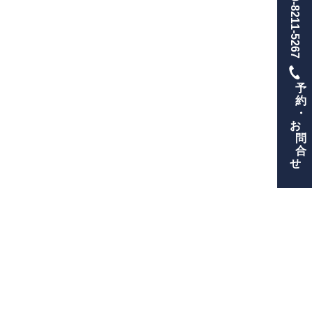
090-8211-5267
予
約
・
お
問
合
せ