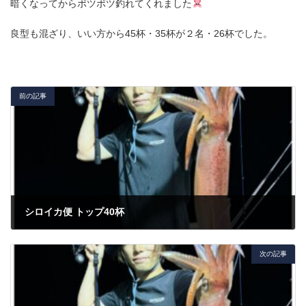
暗くなってからポツポツ釣れてくれました
良型も混ざり、いい方から45杯・35杯が２名・26杯でした。
前の記事
シロイカ便 トップ40杯
2024年7月25日
次の記事