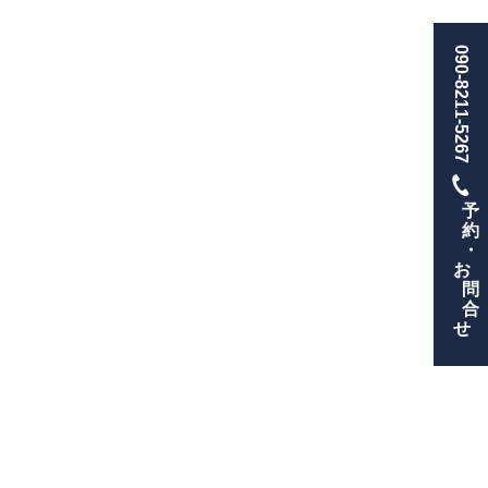
090-8211-5267
予
約
・
お
問
合
せ