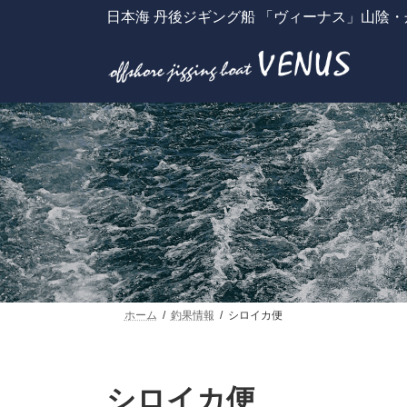
コ
ナ
日本海 丹後ジギング船 「ヴィーナス」山陰
ン
ビ
テ
ゲ
ン
ー
ツ
シ
へ
ョ
ス
ン
キ
に
ッ
移
プ
動
ホーム
釣果情報
シロイカ便
シロイカ便