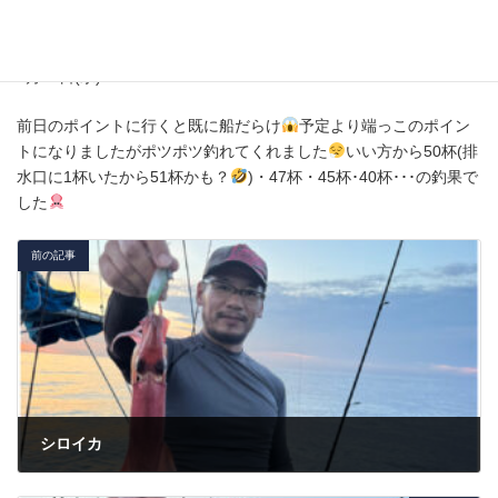
8月13日(水)
前日のポイントに行くと既に船だらけ
予定より端っこのポイン
トになりましたがポツポツ釣れてくれました
いい方から50杯(排
水口に1杯いたから51杯かも？
)・47杯・45杯･40杯･･･の釣果で
した
前の記事
シロイカ
2025年8月13日