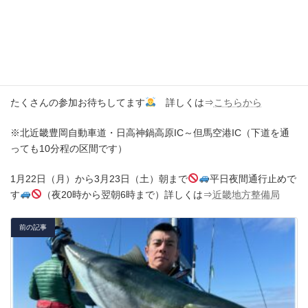
明日は、地元の用事でお休みします
大会も始まりました、エン
トリーお待ちしています
※今年は２月17日(土)スタート！「山陰・丹後ジギングトーナメン
ト」
たくさんの参加お待ちしてます
詳しくは⇒
こちらから
※北近畿豊岡自動車道・日高神鍋高原IC～但馬空港IC（下道を通
っても10分程の区間です）
1月22日（月）から3月23日（土）朝まで
平日夜間通行止めで
す
（夜20時から翌朝6時まで）詳しくは⇒
近畿地方整備局
前の記事