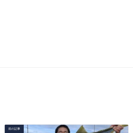
ヒラマサ９０ｃｍ６．４５ｋｇに４ｋｇ台の２本キャッチ！
１０ｋｇオーバーのメダイや久しぶりに石鯛もあがりました。
前の記事