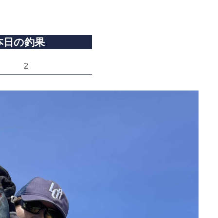
本日の釣果
2