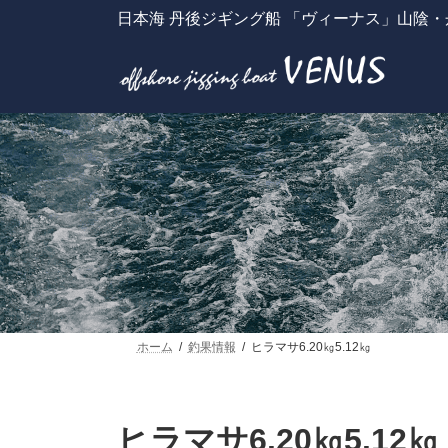
コ
ナ
日本海 丹後ジギング船 「ヴィーナス」山陰
ン
ビ
テ
ゲ
ン
ー
ツ
シ
へ
ョ
ス
ン
キ
に
ッ
移
プ
動
ホーム
釣果情報
ヒラマサ6.20㎏5.12㎏
ヒラマサ6.20㎏5.12㎏