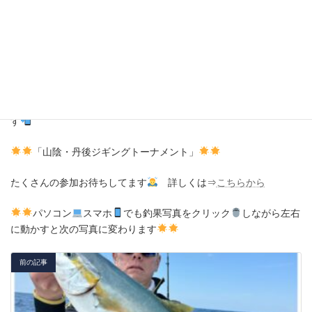
５月２日（木）
トップでメジロ！ジギングでヒラマサ！
ゴールデンウイーク明け空いています。お問い合わせお願いしま
す
「山陰・丹後ジギングトーナメント」
たくさんの参加お待ちしてます
詳しくは⇒
こちらから
パソコン
スマホ
でも釣果写真をクリック
しながら左右
に動かすと次の写真に変わります
前の記事