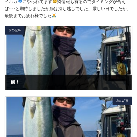
イルカ
にやられてます
鰤情報も有るのでタイミングが合え
ば･･･と期待しましたが鰤は持ち越しでした。厳しい日でしたが、
最後までお疲れ様でした
前の記事
鰤！
2025年3月8日
次の記事