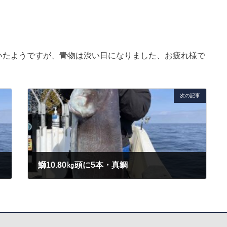
いたようですが、青物は渋い日になりました、お疲れ様で
次の記事
鰤10.80㎏頭に5本・真鯛
2022年4月6日