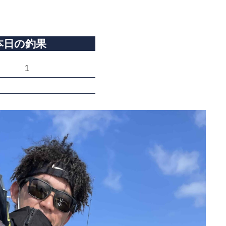
本日の釣果
1