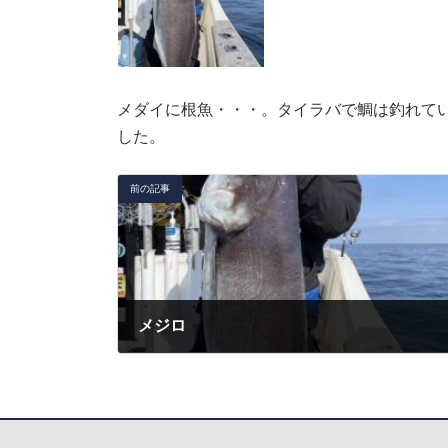
メダイに根魚・・・。タイラバで鯛は釣れて
した。
前の記事
メジロ
2022年4月2日