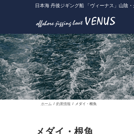
コ
ナ
日本海 丹後ジギング船 「ヴィーナス」山陰
ン
ビ
テ
ゲ
ン
ー
ツ
シ
へ
ョ
ス
ン
キ
に
ッ
移
プ
動
ホーム
釣果情報
メダイ・根魚
メダイ・根魚