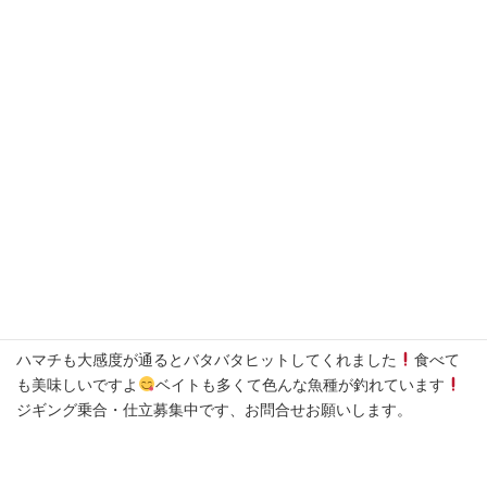
11月4日(土)
ポツリ・・ポツリ・・のスロースタートでしたが、ジグに反応し
てくれるポイントもあり鰤〜メジロ17本・サワラ〜サゴシ10本・
スマガツオなど、今日も色々な魚が釣れました
ハマチも大感度が通るとバタバタヒットしてくれました
食べて
も美味しいですよ
ベイトも多くて色んな魚種が釣れています
ジギング乗合・仕立募集中です、お問合せお願いします。