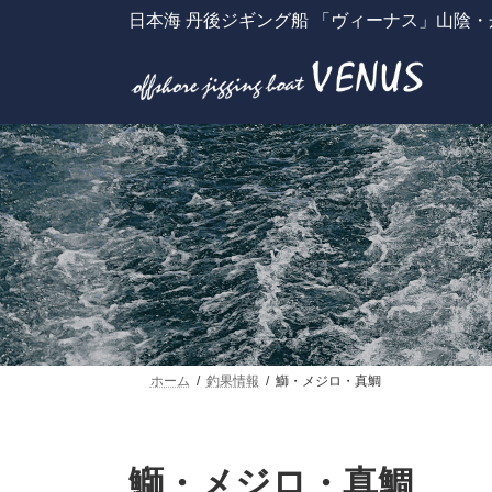
コ
ナ
日本海 丹後ジギング船 「ヴィーナス」山陰
ン
ビ
テ
ゲ
ン
ー
ツ
シ
へ
ョ
ス
ン
キ
に
ッ
移
プ
動
ホーム
釣果情報
鰤・メジロ・真鯛
鰤・メジロ・真鯛