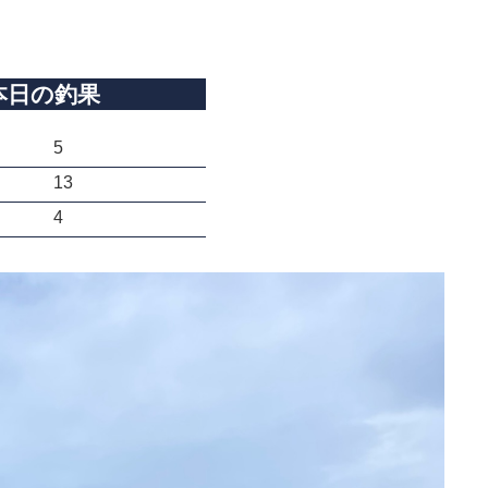
本日の釣果
5
13
4