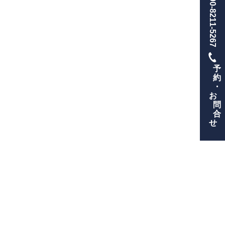
090-8211-5267
予
約
・
お
問
合
せ