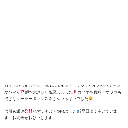
11月21日(火)
前半苦戦しましたが、深場のポイントではジグサイズやパターン
がハマり
鰤〜大メジロ連発しました
カツオや真鯛・サワラも
混ざりクーラーボックス皆さんいっぱいでした
僚船も鰤連発
ハマチもよく釣れました
平日よく空いていま
す、お問合せお願いします。