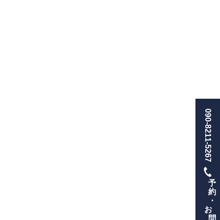
090-8211-5267
予
約
・
お
問