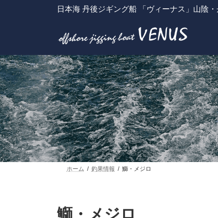
コ
ナ
日本海 丹後ジギング船 「ヴィーナス」山陰
ン
ビ
テ
ゲ
ン
ー
ツ
シ
へ
ョ
ス
ン
キ
に
ッ
移
プ
動
ホーム
釣果情報
鰤・メジロ
鰤・メジロ