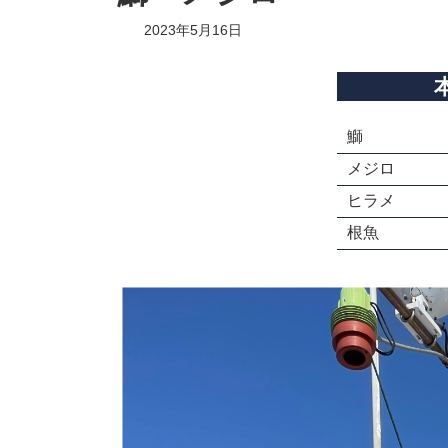
2023年5月16日
鰤
メジロ
ヒラメ
根魚