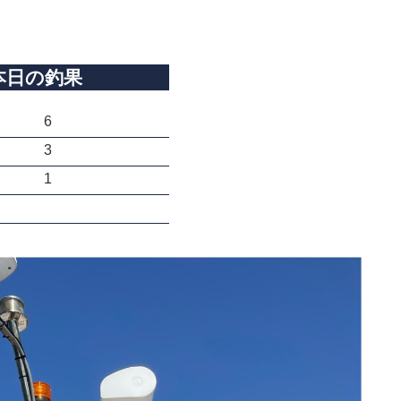
本日の釣果
6
3
1