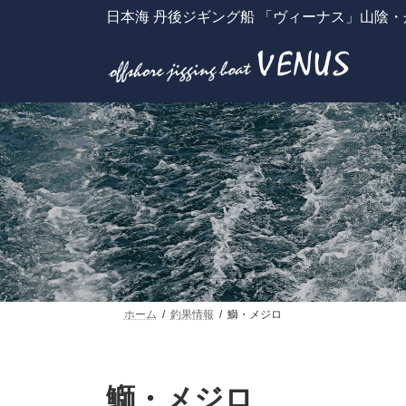
コ
ナ
日本海 丹後ジギング船 「ヴィーナス」山陰
ン
ビ
テ
ゲ
ン
ー
ツ
シ
へ
ョ
ス
ン
キ
に
ッ
移
プ
動
ホーム
釣果情報
鰤・メジロ
鰤・メジロ