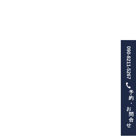
090-8211-5267
予
約
・
お
問
合
せ