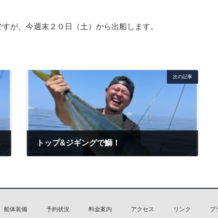
ですが、今週末２０日（土）から出船します。
次の記事
in 丹後
トップ&ジギングで鰤！
2023年5月17日
船体装備
予約状況
料金案内
アクセス
リンク
プ