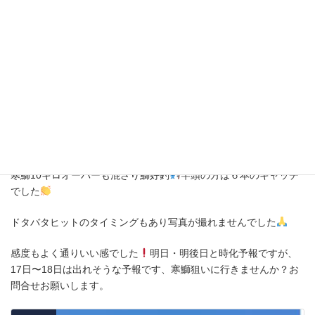
1月14日(日)
寒鰤10キロオーバーも混ざり鰤好釣
竿頭の方は６本のキャッチ
でした
ドタバタヒットのタイミングもあり写真が撮れませんでした
感度もよく通りいい感でした
明日・明後日と時化予報ですが、
17日〜18日は出れそうな予報です、寒鰤狙いに行きませんか？お
問合せお願いします。