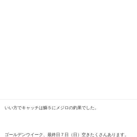
５月３日（水）
今日も鰤の鳥山でした！ラインブレイク多数・・・残念でした
ね。
ドラグ調整・ノットなど時々は点検お願いします。
いい方でキャッチは鰤５にメジロの釣果でした。
ゴールデンウイーク、最終日７日（日）空きたくさんあります。