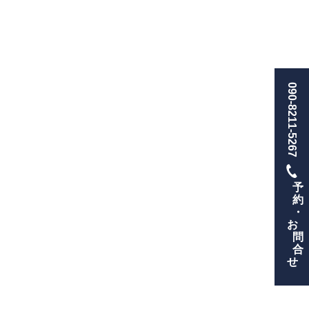
090-8211-5267
予
約
・
お
問
合
せ