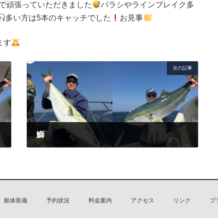
手で頑張っていただきました
バラシやラインブレイク多
多い方は5本のキャッチでした
お見事
ます
次の記事
鰤
2026年3月22日
船体装備
予約状況
料金案内
アクセス
リンク
プ