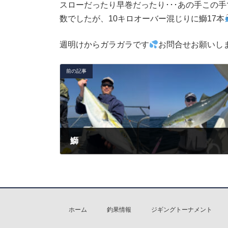
スローだったり早巻だったり･･･あの手この
数でしたが、10キロオーバー混じりに鰤17本
週明けからガラガラです
お問合せお願いし
前の記事
鰤
2026年3月20日
ホーム
釣果情報
ジギングトーナメント