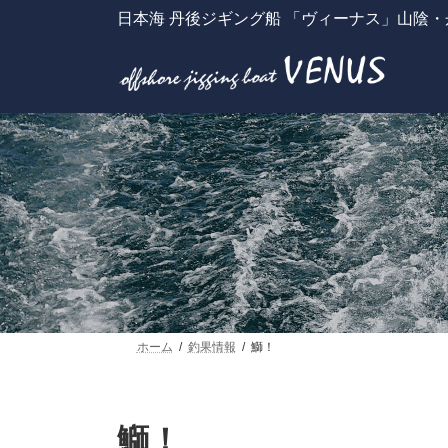
コ
ナ
日本海 丹後ジギング船 「ヴィーナス」山陰
ン
ビ
テ
ゲ
ン
ー
ツ
シ
へ
ョ
ス
ン
キ
に
ッ
移
プ
動
ホーム
釣果情報
鰤！
鰤！