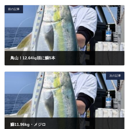
前の記事
鳥山！12.64㎏頭に鰤5本
2022年4月11日
次の記事
鰤11.96kg・メジロ