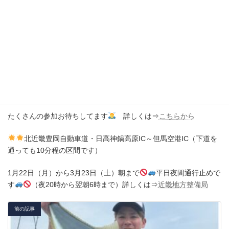
青物の活性上がる前に風が吹き出し早上がりになりました。乗船
の皆さんお疲れ様でした
二日間程時化そうですが22日（金）出れそうです、鰤狙いに行き
ませんか
お問い合わせお願いします。
「山陰・丹後ジギングトーナメント」
たくさんの参加お待ちしてます
詳しくは⇒
こちらから
北近畿豊岡自動車道・日高神鍋高原IC～但馬空港IC（下道を
通っても10分程の区間です）
1月22日（月）から3月23日（土）朝まで
平日夜間通行止めで
す
（夜20時から翌朝6時まで）詳しくは⇒
近畿地方整備局
前の記事