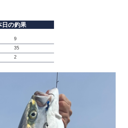
本日の釣果
9
35
2