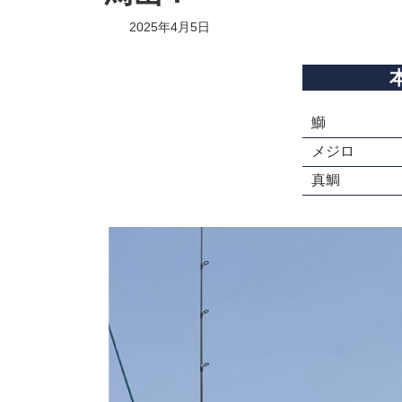
2025年4月5日
鰤
メジロ
真鯛