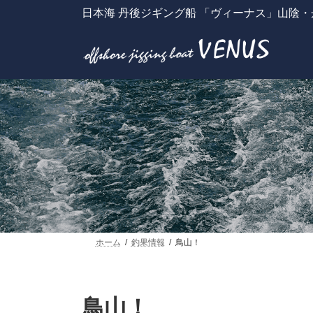
コ
ナ
日本海 丹後ジギング船 「ヴィーナス」山陰
ン
ビ
テ
ゲ
ン
ー
ツ
シ
へ
ョ
ス
ン
キ
に
ッ
移
プ
動
ホーム
釣果情報
鳥山！
鳥山！