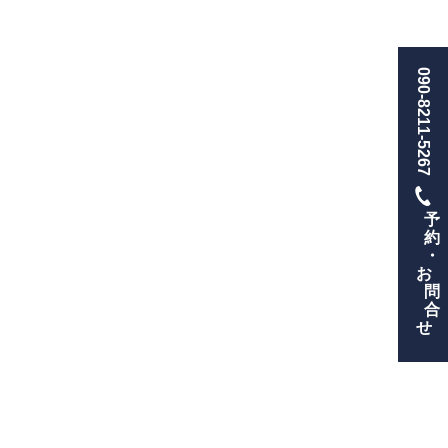
090-8211-5267
予
約
・
お
問
合
せ