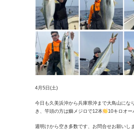
4月5日(土)
今日も久美浜沖から兵庫県沖まで大鳥山にな
き、竿頭の方は鰤メジロで12本
10キロオ
週明けから空き多数です、お問合せお願いし