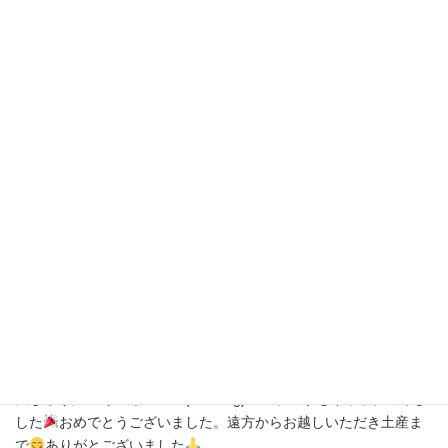
5月3日(土)
朝から久美浜沖から網野方面鳥山でした
ボイルに感度もよく入
りパターンの合った方は鰤5本にメジロもたくさん釣られてました
いっぱい逃げましたが
皆さん青物キャッチで、お昼過ぎには
クーラーボックスいっぱいでした
エントリーは無かったですが
久しぶりに10キロオーバー(10.82kg)のヒラマサもキャッチ出来ま
した
おめでとうございました。遠方からお越しいただき土産ま
で
ありがとございました