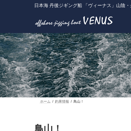
コ
ナ
日本海 丹後ジギング船 「ヴィーナス」山陰
ン
ビ
テ
ゲ
ン
ー
ツ
シ
へ
ョ
ス
ン
キ
に
ッ
移
プ
動
ホーム
釣果情報
鳥山！
鳥山！