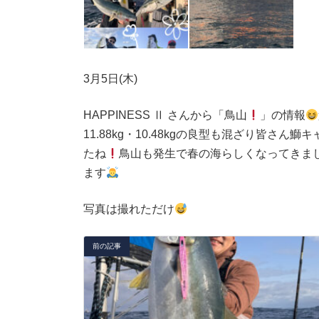
3月5日(木)
HAPPINESS Ⅱ さんから「鳥山
」の情報
11.88kg・10.48kgの良型も混ざり皆さん鰤
たね
鳥山も発生で春の海らしくなってきま
ます
写真は撮れただけ
前の記事