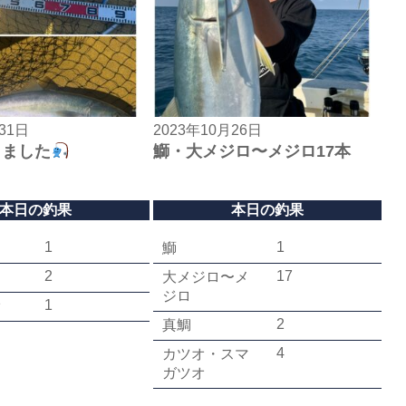
31日
2023年10月26日
きました
鰤・大メジロ〜メジロ17本
本日の釣果
本日の釣果
1
1
鰤
2
17
大メジロ〜メ
ジロ
1
オ
2
真鯛
4
カツオ・スマ
ガツオ