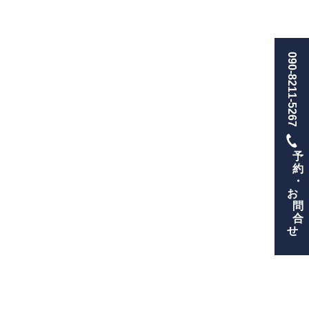
090-8211-5267
予
約
・
お
問
合
せ