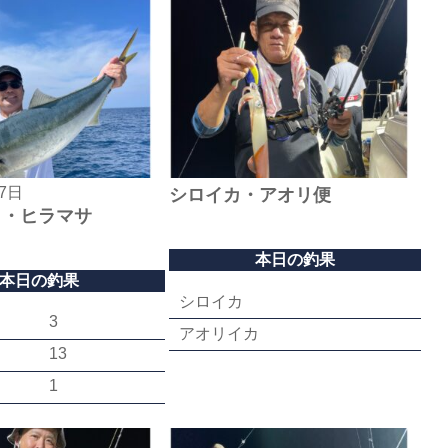
17日
シロイカ・アオリ便
ロ・ヒラマサ
本日の釣果
本日の釣果
シロイカ
3
アオリイカ
13
1