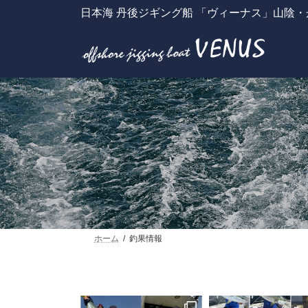
コ
ナ
日本海 丹後ジギング船 「ヴィーナス」山陰
ン
ビ
テ
ゲ
ン
ー
ツ
シ
へ
ョ
ス
ン
キ
に
ッ
移
プ
動
ホーム
釣果情報