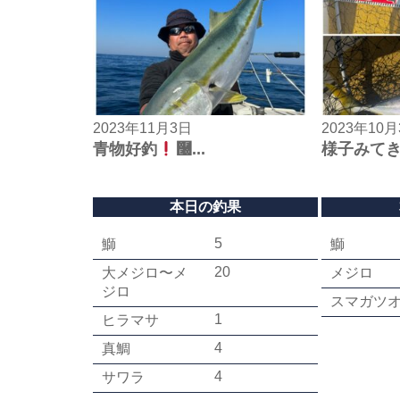
2023年11月3日
2023年10月
青物好釣
࿠...
様子みて
本日の釣果
5
鰤
鰤
20
大メジロ〜メ
メジロ
ジロ
スマガツ
1
ヒラマサ
4
真鯛
4
サワラ