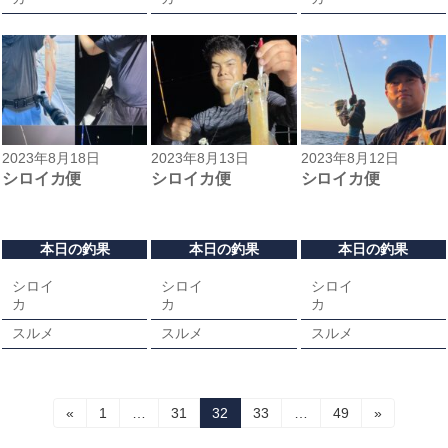
2023年8月18日
2023年8月13日
2023年8月12日
シロイカ便
シロイカ便
シロイカ便
本日の釣果
本日の釣果
本日の釣果
シロイ
シロイ
シロイ
カ
カ
カ
スルメ
スルメ
スルメ
投
固
固
固
固
固
«
1
…
31
32
33
…
49
»
定
定
定
定
定
稿